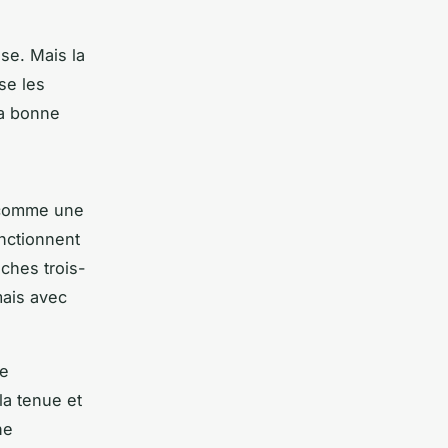
se. Mais la
se les
la bonne
r comme une
onctionnent
ches trois-
mais avec
ne
la tenue et
ne