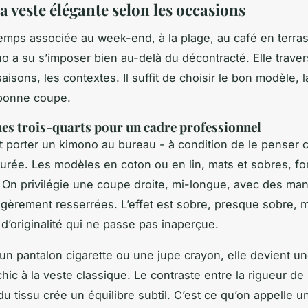
a veste élégante selon les occasions
temps associée au week-end, à la plage, au café en terras
o a su s’imposer bien au-delà du décontracté. Elle traver
aisons, les contextes. Il suffit de choisir le bon modèle, 
 bonne coupe.
s trois-quarts pour un cadre professionnel
t porter un kimono au bureau - à condition de le pense
turée. Les modèles en coton ou en lin, mats et sobres, f
. On privilégie une coupe droite, mi-longue, avec des man
égèrement resserrées. L’effet est sobre, presque sobre, 
d’originalité qui ne passe pas inaperçue.
un pantalon cigarette ou une jupe crayon, elle devient u
chic à la veste classique. Le contraste entre la rigueur de 
du tissu crée un équilibre subtil. C’est ce qu’on appelle u