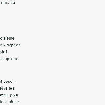
 nuit, du
troisième
hoix dépend
it-il,
pas qu’une
nt besoin
serve les
 même pour
de la pièce.