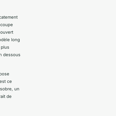
icatement
e coupe
 ouvert
odèle long
 plus
en dessous
pose
est ce
 sobre, un
ait de