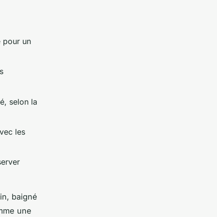
e pour un
s
é, selon la
vec les
server
in, baigné
comme une