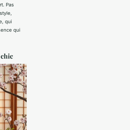
rt. Pas
style,
e, qui
ésence qui
 chic