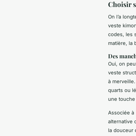
Choisir s
On l’a long
veste kimon
codes, les s
matière, la
Des manche
Oui, on peu
veste struc
à merveille
quarts ou l
une touche 
Associée à 
alternative 
la douceur 