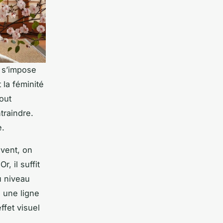
 s’impose
la féminité
out
traindre.
e.
uvent, on
, il suffit
u niveau
e une ligne
ffet visuel