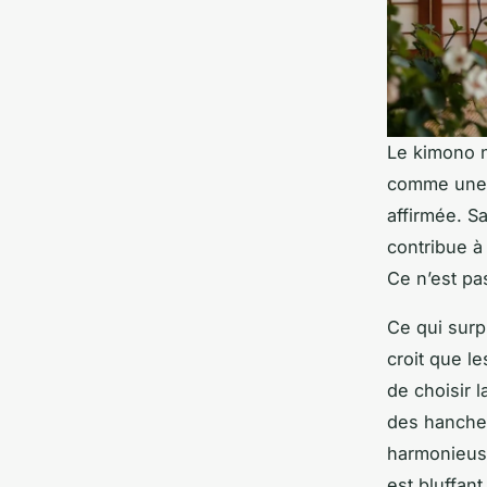
Le kimono n
comme une é
affirmée. S
contribue à
Ce n’est pa
Ce qui surp
croit que le
de choisir 
des hanches 
harmonieuse
est bluffan