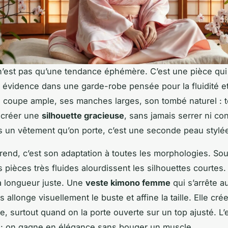
’est pas qu’une tendance éphémère. C’est une pièce qui
vidence dans une garde-robe pensée pour la fluidité et 
a coupe ample, ses manches larges, son tombé naturel : t
 créer une
silhouette gracieuse
, sans jamais serrer ni con
s un vêtement qu’on porte, c’est une seconde peau stylé
rend, c’est son adaptation à toutes les morphologies. So
s pièces très fluides alourdissent les silhouettes courtes. Or
la longueur juste. Une
veste kimono femme
qui s’arrête a
allonge visuellement le buste et affine la taille. Elle cré
, surtout quand on la porte ouverte sur un top ajusté. L’e
t : on gagne en élégance sans bouger un muscle.