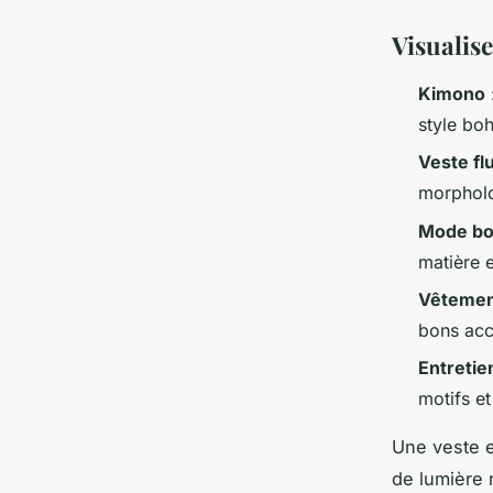
Visualise
Kimono
style boh
Veste fl
morpholo
Mode bo
matière e
Vêtemen
bons acc
Entretie
motifs et
Une veste e
de lumière 