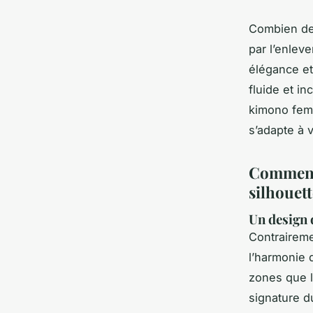
Combien de 
par l’enleve
élégance et
fluide et i
kimono femm
s’adapte à v
Comment 
silhouett
Un design 
Contraireme
l’harmonie 
zones que l
signature d