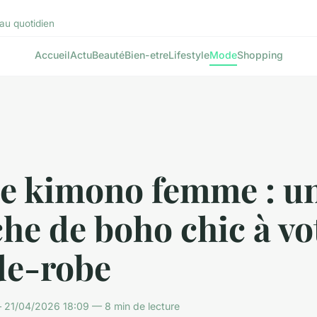
au quotidien
Accueil
Actu
Beauté
Bien-etre
Lifestyle
Mode
Shopping
te kimono femme : u
he de boho chic à vo
de-robe
21/04/2026 18:09 — 8 min de lecture