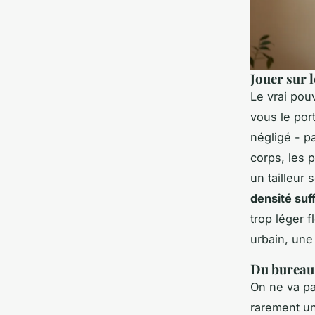
Jouer sur 
Le vrai pou
vous le por
négligé - p
corps, les 
un tailleur 
densité suf
trop léger f
urbain, une
Du bureau à
On ne va pa
rarement un