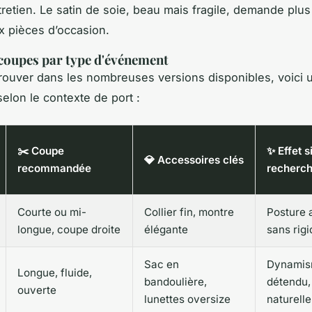
ntretien. Le satin de soie, beau mais fragile, demande plus
x pièces d’occasion.
coupes par type d'événement
trouver dans les nombreuses versions disponibles, voici 
selon le contexte de port :
✂️ Coupe
✨ Effet s
💎 Accessoires clés
recommandée
recherc
Courte ou mi-
Collier fin, montre
Posture 
longue, coupe droite
élégante
sans rigi
Sac en
Dynami
Longue, fluide,
bandoulière,
détendu, 
ouverte
lunettes oversize
naturelle