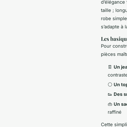
d’élégance 
taille ; lon
robe simple
s’adapte à l
Les basiqu
Pour constr
pièces maît
👖
Un je
contraste
⚪
Un to
👟
Des s
👜
Un sa
raffiné
Cette simpl