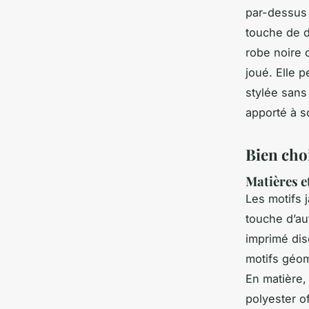
par-dessus 
touche de d
robe noire 
joué. Elle 
stylée sans 
apporté à s
Bien choi
Matières e
Les motifs 
touche d’au
imprimé disc
motifs géom
En matière, 
polyester o