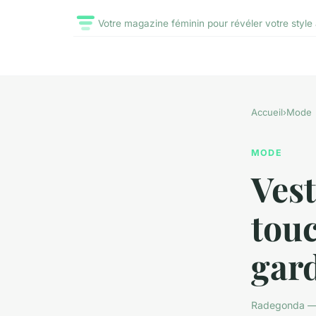
Votre magazine féminin pour révéler votre style 
Accueil
›
Mode
MODE
Ves
touc
gar
Radegonda — 