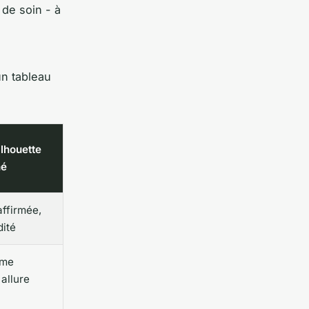
 de soin - à
un tableau
ilhouette
hé
affirmée,
dité
sme
allure