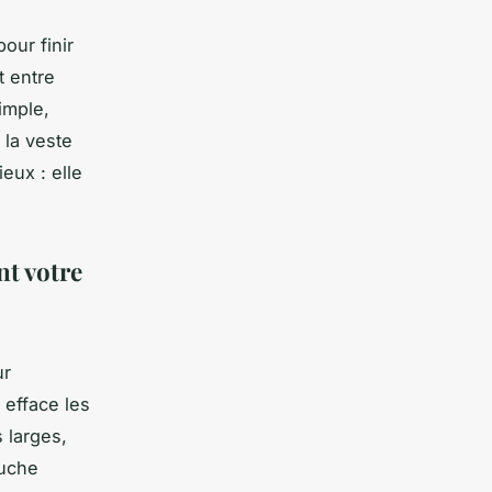
our finir
t entre
imple,
 la veste
eux : elle
t votre
ur
 efface les
 larges,
ouche