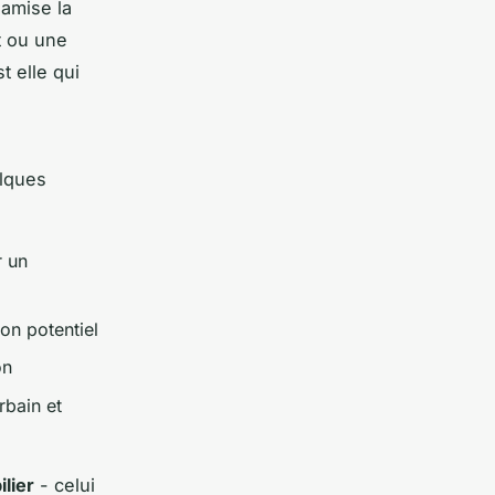
namise la
it ou une
t elle qui
elques
r un
son potentiel
on
rbain et
lier
- celui