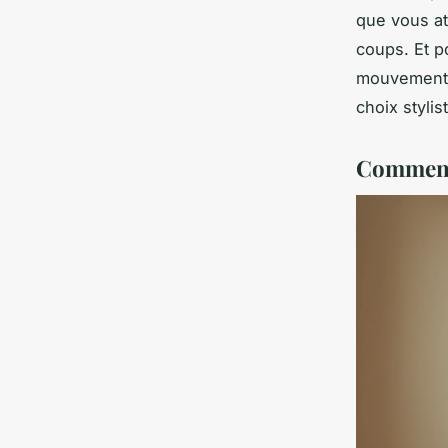
que vous att
coups. Et p
mouvement 
choix stylis
Comment 