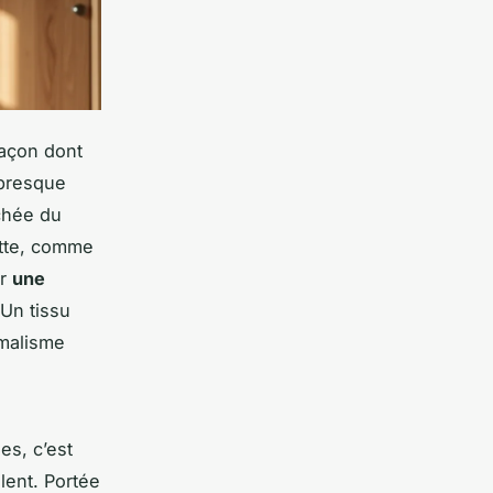
façon dont
 presque
chée du
ette, comme
ir
une
 Un tissu
imalisme
es, c’est
lent. Portée