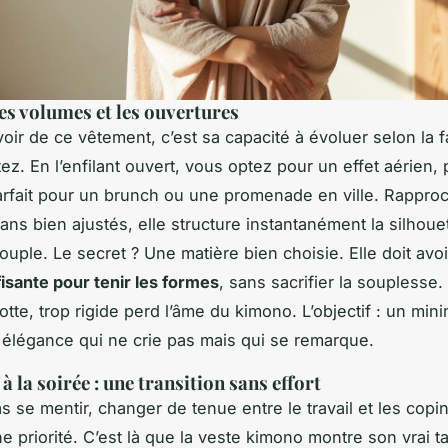
les volumes et les ouvertures
voir de ce vêtement, c’est sa capacité à évoluer selon la 
tez. En l’enfilant ouvert, vous optez pour un effet aérien,
arfait pour un brunch ou une promenade en ville. Rappro
pans bien ajustés, elle structure instantanément la silhou
souple. Le secret ? Une matière bien choisie. Elle doit avo
fisante pour tenir les formes
, sans sacrifier la souplesse.
lotte, trop rigide perd l’âme du kimono. L’objectif : un min
 élégance qui ne crie pas mais qui se remarque.
 la soirée : une transition sans effort
s se mentir, changer de tenue entre le travail et les copin
e priorité. C’est là que la veste kimono montre son vrai ta