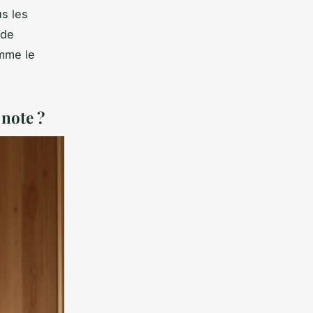
us les
 de
mme le
note ?