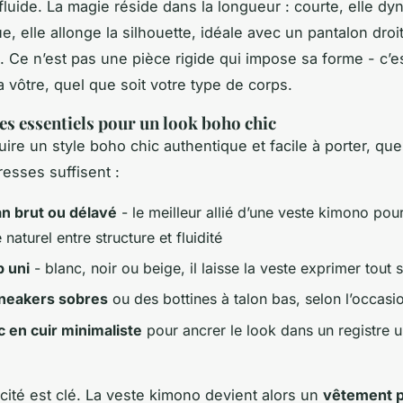
fluide. La magie réside dans la longueur : courte, elle dy
gue, elle allonge la silhouette, idéale avec un pantalon dro
. Ce n’est pas une pièce rigide qui impose sa forme - c’es
a vôtre, quel que soit votre type de corps.
es essentiels pour un look boho chic
uire un style boho chic authentique et facile à porter, qu
resses suffisent :
an brut ou délavé
- le meilleur allié d’une veste kimono pou
 naturel entre structure et fluidité
p uni
- blanc, noir ou beige, il laisse la veste exprimer tout 
neakers sobres
ou des bottines à talon bas, selon l’occasi
c en cuir minimaliste
pour ancrer le look dans un registre u
icité est clé. La veste kimono devient alors un
vêtement pi