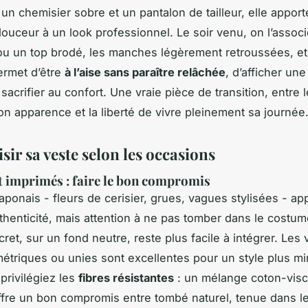
un chemisier sobre et un pantalon de tailleur, elle appor
ouceur à un look professionnel. Le soir venu, on l’assoc
ou un top brodé, les manches légèrement retroussées, et 
permet d’être
à l’aise sans paraître relâchée
, d’afficher un
sacrifier au confort. Une vraie pièce de transition, entre l
on apparence et la liberté de vivre pleinement sa journée
sir sa veste selon les occasions
t imprimés : faire le bon compromis
japonais - fleurs de cerisier, grues, vagues stylisées - a
thenticité, mais attention à ne pas tomber dans le costu
ret, sur un fond neutre, reste plus facile à intégrer. Les 
étriques ou unies sont excellentes pour un style plus min
privilégiez les
fibres résistantes
: un mélange coton-visc
ffre un bon compromis entre tombé naturel, tenue dans l